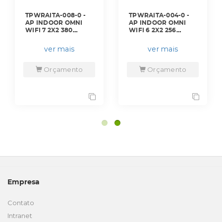
TPWRAITA-008-0 -
TPWRAITA-004-0 -
AP INDOOR OMNI
AP INDOOR OMNI
WIFI 7 2X2 380
WIFI 6 2X2 256
CONEXOES BE11000
CONEXOES AX1800 -
C/ PORTA 2,5G -
EAP610 - TP-LINK
ver mais
ver mais
EAP772 - TP-LINK
Orçamento
Orçamento
Empresa
Contato
Intranet