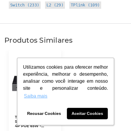
Switch (233)
L2 (29)
TPlink (109)
Produtos Similares
Utilizamos cookies para oferecer melhor
Utilizamos cookies para oferecer melhor
experiência, melhorar o desempenho,
experiência, melhorar o desempenho,
analisar como você interage em nosso
analisar como você interage em nosso
site e personalizar conteúdo.
site e personalizar conteúdo.
Saiba mais
Saiba mais
Recusar Cookies
Recusar Cookies
Aceitar Cookies
Aceitar Cookies
TPNWSGPB-003-0 -
SWITCH L2 6P GB C/
4P POE 65W -
ES206GP - TP-LINK