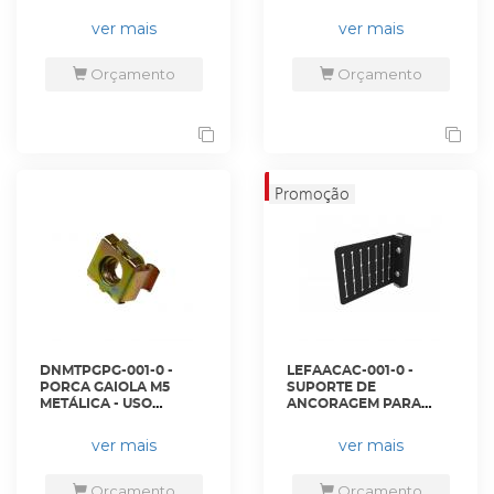
ENFILEIRAVEL 2M
GAIOLA (PACOTE 50
PRETO - DN-CA2M - D-
UNIDADES) - PF-M5x16.
ver mais
ver mais
NET
- D-NET
Orçamento
Orçamento
DNMTPGPG-001-0 -
LEFAACAC-001-0 -
PORCA GAIOLA M5
SUPORTE DE
METÁLICA - USO
ANCORAGEM PARA
PESADO (PACOTE 50
CABOS 2U METALICO
UNIDADES) - PG-M5. -
PRETO - 35152675 -
ver mais
ver mais
D-NET
LIGHTERA
Orçamento
Orçamento