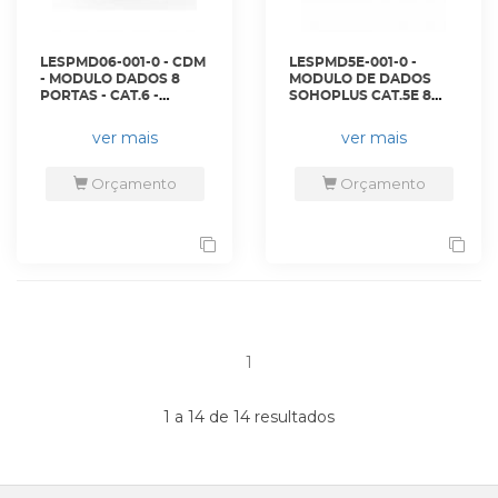
LESPMD06-001-0 - CDM
LESPMD5E-001-0 -
- MODULO DADOS 8
MODULO DE DADOS
PORTAS - CAT.6 -
SOHOPLUS CAT.5E 8
35600040 - LIGHTERA
PORTAS CDM -
35600041 - LIGHTERA
ver mais
ver mais
Orçamento
Orçamento
1
1 a 14 de 14 resultados