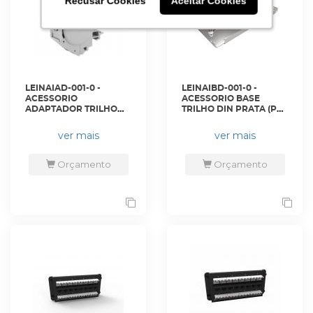
Recusar Cookies
Recusar Cookies
Aceitar Cookies
Aceitar Cookies
LEINAIAD-001-0 -
LEINAIBD-001-0 -
ACESSORIO
ACESSORIO BASE
ADAPTADOR TRILHO
TRILHO DIN PRATA (PCT
DIN 1P CINZA -
COM 5 PÇ) - 35150250 -
35050362 - LIGHTERA
LIGHTERA
ver mais
ver mais
Orçamento
Orçamento