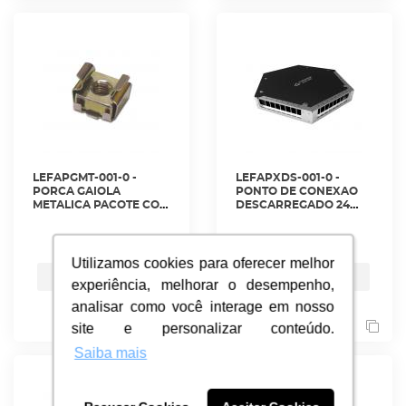
LEFAPGMT-001-0 -
LEFAPXDS-001-0 -
PORCA GAIOLA
PONTO DE CONEXAO
METALICA PACOTE COM
DESCARREGADO 24
50 UNIDADES -
POSICOES EXPANSIVEL
35150000 - LIGHTERA
- 35150513 - LIGHTERA
ver mais
ver mais
Utilizamos cookies para oferecer melhor
Utilizamos cookies para oferecer melhor
Orçamento
Orçamento
experiência, melhorar o desempenho,
experiência, melhorar o desempenho,
analisar como você interage em nosso
analisar como você interage em nosso
site e personalizar conteúdo.
site e personalizar conteúdo.
Saiba mais
Saiba mais