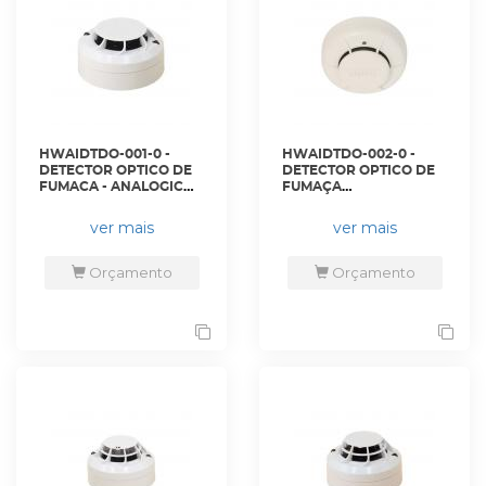
HWAIDTDO-001-0 -
HWAIDTDO-002-0 -
DETECTOR OPTICO DE
DETECTOR OPTICO DE
FUMACA - ANALOGICO,
FUMAÇA
COM ISOLADOR,
CONVENCIONAL SERIE
BRANCO PARA ALARME
ECO1000 COM BLINK
ver mais
ver mais
DE INCENDIO - MI-PSE-
PARA ALARME DE
S2I - HONEYWELL
INCENDIO -
ECO1003ABLA -
Orçamento
Orçamento
HONEYWELL