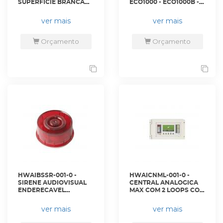
SUPERFICIE BRANCA
ECO1000 - ECO1000B -
PARA DETECTORES DA
HONEYWELL
SERIE NFX - B501AP -
ver mais
ver mais
HONEYWELL
Orçamento
Orçamento
HWAIBSSR-001-0 -
HWAICNML-001-0 -
SIRENE AUDIOVISUAL
CENTRAL ANALOGICA
ENDERECAVEL
MAX COM 2 LOOPS COM
ANALOGICO - WSS-PR-
PROTOC. POR LACO
N05 - HONEYWELL
750MA, COM
ver mais
ver mais
CONECTIVIDADE EM
REDE - MA-2000-02 -