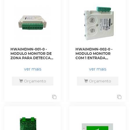
HWAIMDMN-001-0 -
HWAIMDMN-002-0 -
MODULO MONITOR DE
MODULO MONITOR
ZONA PARA DETECCAO
COM 1 ENTRADA
CONVENCINAIS E
SUPERVISIONADA,
INTRINSECOS - MI-
PROTOCOLO HMI -
ver mais
ver mais
DCZRME - HONEYWELL
MI/DMMIE -
HONEYWELL
Orçamento
Orçamento