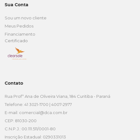
Sua Conta
Sou um novo cliente
Meus Pedidos
Financiamento
Certificado
Contato
Rua Profª Ana de Oliveira Viana, 184 Curitiba - Paraná
Telefone: 41 3021-1700 | 4007-2977
E-mail:
comercial@dca.com.br
CEP: 81030-200
C.N.P.J.: 00.111.511/0001-80
Inscrição Estadual: 0290331013