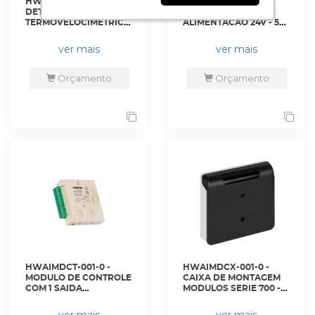
HWAIDTTV-002-0 -
HWAIFNHL-001-0 -
DETECTOR
FONTE DE
TERMOVELOCIMETRICO
ALIMENTACAO 24V - 5A
CONVENCIONAL
- HLSPS50 -
ECO1000 COM BLINK
HONEYWELL
ver mais
ver mais
PARA ALARME DE
INCENDIO -
ECO1005ABLA -
Orçamento
Orçamento
HONEYWELL
HWAIMDCT-001-0 -
HWAIMDCX-001-0 -
MODULO DE CONTROLE
CAIXA DE MONTAGEM
COM 1 SAIDA
MODULOS SERIE 700 -
SUPERVISIONADA,
M200SMB -
PROTOCOLO HMI -
HONEYWELL