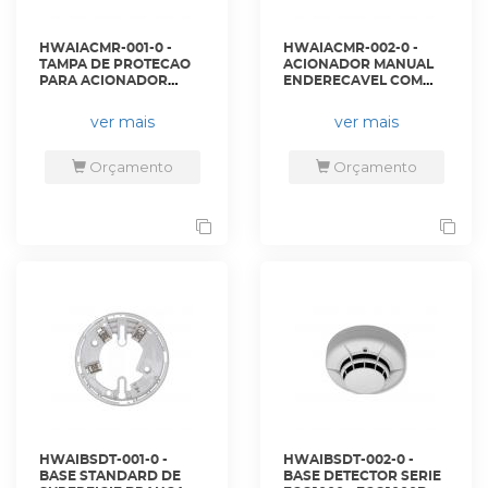
HWAIACMR-001-0 -
HWAIACMR-002-0 -
TAMPA DE PROTECAO
ACIONADOR MANUAL
PARA ACIONADOR
ENDERECAVEL COM
MANUAL NON ISO -
ISOLADOR E
PS200 - HONEYWELL
COBERTURA DE
ver mais
ver mais
PROTECAO NAO
INCLUSA - M5A-
RP06FF-K013-01 -
Orçamento
Orçamento
HONEYWELL
HWAIBSDT-001-0 -
HWAIBSDT-002-0 -
BASE STANDARD DE
BASE DETECTOR SERIE