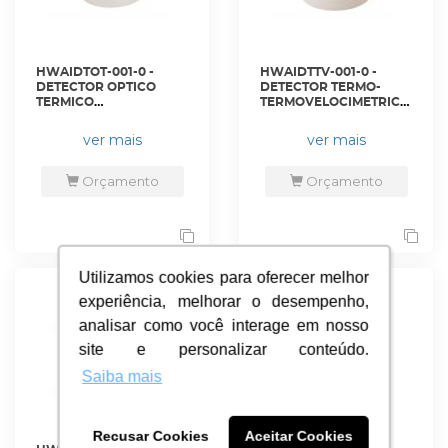
HWAIDTOT-001-0 -
HWAIDTTV-001-0 -
DETECTOR OPTICO
DETECTOR TERMO-
TERMICO
TERMOVELOCIMETRICO
ENDERECAVEL
- ANALOGICO, COM
ANALOGICO COM
ISOLADOR, BRANCO
ver mais
ver mais
ISOLADOR
PARA ALARME DE
INCORPORADO NA COR
INCENDIO - MI-RHSE-
BRANCA PURA - MI-
S2I - HONEYWELL
Orçamento
Orçamento
PTSE-S2I - HONEYWELL
Utilizamos cookies para oferecer melhor
Utilizamos cookies para oferecer melhor
experiência, melhorar o desempenho,
experiência, melhorar o desempenho,
analisar como você interage em nosso
analisar como você interage em nosso
site e personalizar conteúdo.
site e personalizar conteúdo.
Saiba mais
Saiba mais
Recusar Cookies
Recusar Cookies
Aceitar Cookies
Aceitar Cookies