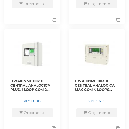
HONEYWELL
Orçamento
Orçamento
HWAICNML-002-0 -
HWAICNML-003-0 -
CENTRAL ANALOGICA
CENTRAL ANALOGICA
PLUS, 1 LOOP COM 2
MAX COM 4 LOOPS
PORTAS DE
COM PROTOC. POR
COMUNICAÇÃO EM
LACO 750MA, COM
ver mais
ver mais
SERIE PARA ATE 159
CONECTIVIDADE DE
ELEMENTOS - PL-1000 -
REDE - MA-8000-02 -
HONEYWELL
HONEYWELL
Orçamento
Orçamento