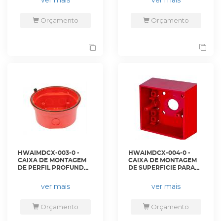
ver mais
ver mais
MI/DCMOE -
HONEYWELL
Orçamento
Orçamento
HWAIMDCX-003-0 -
HWAIMDCX-004-0 -
CAIXA DE MONTAGEM
CAIXA DE MONTAGEM
DE PERFIL PROFUNDO
DE SUPERFICIE PARA
PARA AVISADOR IP65 -
BOTOES DA SERIE KAC -
WRR - HONEYWELL
MUS041W -
ver mais
ver mais
HONEYWELL
Orçamento
Orçamento