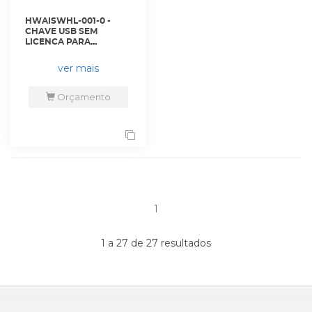
HWAISWHL-001-0 -
CHAVE USB SEM
LICENCA PARA
UTILIZACAO DO
PROGRAMA DE GESTAO
ver mais
GRAFICA - TG-BASE -
HONEYWELL
Orçamento
1
1 a 27 de 27 resultados