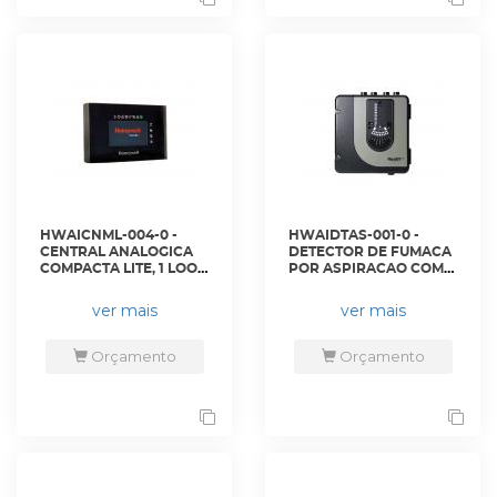
HWAICNML-004-0 -
HWAIDTAS-001-0 -
CENTRAL ANALOGICA
DETECTOR DE FUMACA
COMPACTA LITE, 1 LOOP
POR ASPIRACAO COM
COM ATE 159
DOIS CANAIS E DOIS
DISPOSITIVOS
DETECTORES - MI-
ver mais
ver mais
ENDERECAVEIS E 2
FL2022EI-HS -
PORTAS DE
HONEYWELL
COMUNICACAO - LT-159
Orçamento
Orçamento
- HONEYWELL