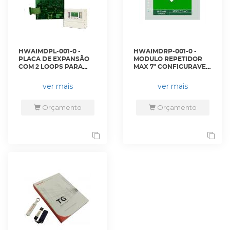
HWAIMDPL-001-0 -
HWAIMDRP-001-0 -
PLACA DE EXPANSÃO
MODULO REPETIDOR
COM 2 LOOPS PARA
MAX 7" CONFIGURAVEL
MA-8000 - MA-LIB2-02 -
COM INDICACAO DE
HONEYWELL
ZONAS - MA-LCD7 -
ver mais
ver mais
HONEYWELL
Orçamento
Orçamento