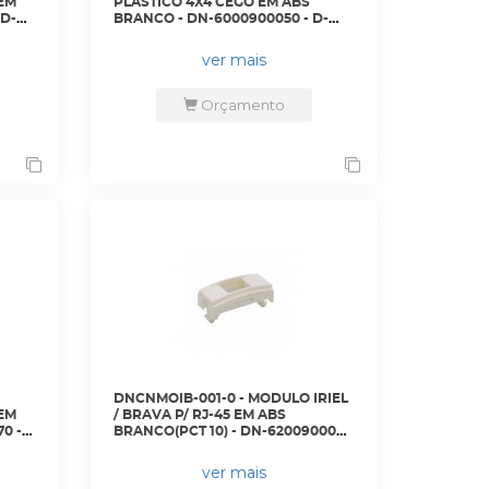
 EM
PLASTICO 4X4 CEGO EM ABS
 D-
BRANCO - DN-6000900050 - D-
NET
ver mais
Orçamento
DNCNMOIB-001-0 - MODULO IRIEL
 EM
/ BRAVA P/ RJ-45 EM ABS
0 -
BRANCO(PCT 10) - DN-6200900070
- D-NET
ver mais