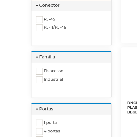
LIGH
Conector
RJ-45
RJ-11/RJ-45
Família
Fisacesso
Industrial
DNCN
PLAS
Portas
BEGE
1 porta
4 portas