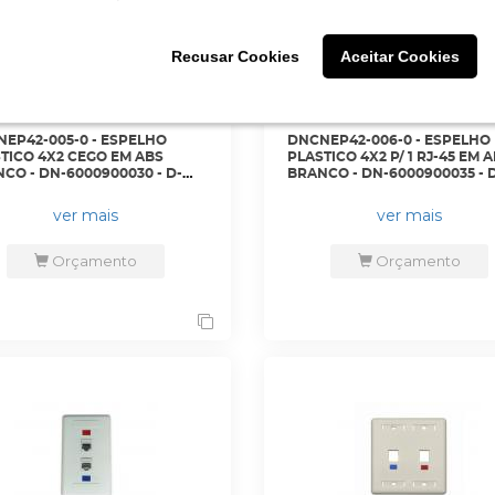
Recusar Cookies
Recusar Cookies
Aceitar Cookies
Aceitar Cookies
EP42-005-0 - ESPELHO
DNCNEP42-006-0 - ESPELHO
TICO 4X2 CEGO EM ABS
PLASTICO 4X2 P/ 1 RJ-45 EM 
CO - DN-6000900030 - D-
BRANCO - DN-6000900035 - 
NET
ver mais
ver mais
Orçamento
Orçamento