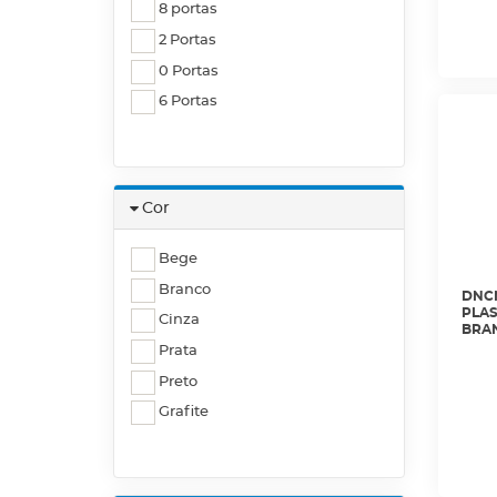
8 portas
2 Portas
0 Portas
6 Portas
Cor
Bege
Branco
DNCN
PLAS
Cinza
BRAN
Prata
Preto
Grafite