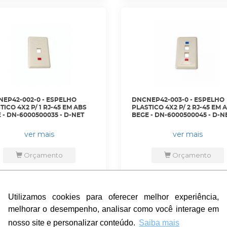
EP42-002-0 - ESPELHO
DNCNEP42-003-0 - ESPELHO
TICO 4X2 P/ 1 RJ-45 EM ABS
PLASTICO 4X2 P/ 2 RJ-45 EM 
 - DN-6000500035 - D-NET
BEGE - DN-6000500045 - D-N
ver mais
ver mais
Orçamento
Orçamento
Utilizamos cookies para oferecer melhor experiência,
Utilizamos cookies para oferecer melhor experiência,
melhorar o desempenho, analisar como você interage em
melhorar o desempenho, analisar como você interage em
nosso site e personalizar conteúdo.
nosso site e personalizar conteúdo.
Saiba mais
Saiba mais