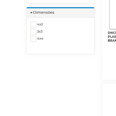
Dimensões
4x2
3x3
DNCN
PLAS
4x4
BRAN
NET