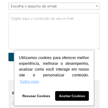
Escolha o assunto do email:
Enviar
Utilizamos cookies para oferecer melhor
Utilizamos cookies para oferecer melhor
experiência, melhorar o desempenho,
experiência, melhorar o desempenho,
analisar como você interage em nosso
analisar como você interage em nosso
site e personalizar conteúdo.
site e personalizar conteúdo.
Saiba mais
Saiba mais
Empresa
Recusar Cookies
Recusar Cookies
Aceitar Cookies
Aceitar Cookies
Contato