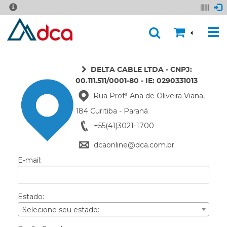
DELTA CABLE LTDA - CNPJ:
00.111.511/0001-80 - IE: 0290331013
Rua Profª Ana de Oliveira Viana,
184 Curitiba - Paraná
+55(41)3021-1700
dcaonline@dca.com.br
E-mail:
Estado:
Selecione seu estado: