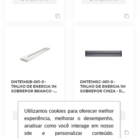
DNTE1MSB-001-0 -
DNTE1MSC-001-0 -
TRILHO DE ENERGIA 1M
TRILHO DE ENERGIA 1M
SOBREPOR BRANCO -
SOBREPOR CINZA - DN-
DN-TE1MSB-BR - D-NET
TE1MSB-CZ - D-NET
ver mais
ver mais
Utilizamos cookies para oferecer melhor
Utilizamos cookies para oferecer melhor
Orçamento
Orçamento
experiência, melhorar o desempenho,
experiência, melhorar o desempenho,
analisar como você interage em nosso
analisar como você interage em nosso
site e personalizar conteúdo.
site e personalizar conteúdo.