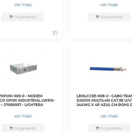
31-RW1F-IRL8-C2-FB. - DAHUA
LIGHTERA
ver mais
ver mais
Orçamento
Orçamento
NFMO-005-0 - MODEM
LEMLCC5E-008-2 - CABO TRA
CO GPON INDUSTRIAL LW510-
DADOS MULTILAN CAT.5E U/U
 - 37050057 - LIGHTERA
24AWG X 4P AZUL CM ROHS CX
305M - 23200080 - LIGHTERA
ver mais
ver mais
Orçamento
Orçamento