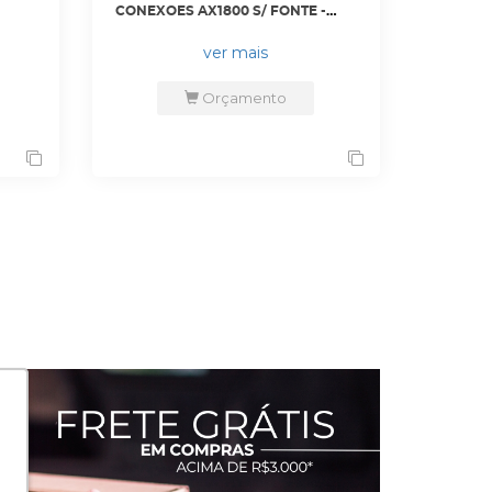
CONEXOES AX1800 S/ FONTE -
XV2-2T1XA00-RW(IMP) - CAMBIUM
ver mais
Orçamento