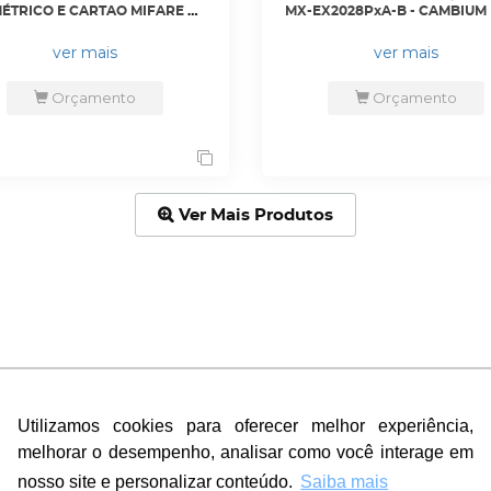
ÉTRICO E CARTAO MIFARE E
MX-EX2028PxA-B - CAMBIUM
A - DHI-ASI1212D - DAHUA
ver mais
ver mais
Orçamento
Orçamento
Utilizamos cookies para oferecer melhor experiência,
Utilizamos cookies para oferecer melhor experiência,
melhorar o desempenho, analisar como você interage em
melhorar o desempenho, analisar como você interage em
nosso site e personalizar conteúdo.
nosso site e personalizar conteúdo.
Saiba mais
Saiba mais