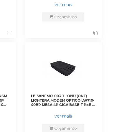
ver mais
Orçamento
NSM.
LELWNFMO-003-1 - ONU (ONT)
TP
LIGHTERA MODEM OPTICO LW710-
40BP MESA 4P GIGA BASE-T PoE -
35510464 - LIGHTERA
ver mais
Orçamento