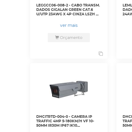
LEGGCC06-008-2 - CABO TRANSM.
LEML
DADOS GIGALAN GREEN CAT.6
DADO
U/UTP 23AWG X 4P CINZA LSZH CX
24AW
305M - 23400198 - LIGHTERA
ROHS
LIGH
ver mais
Orçamento
DHCITRTD-004-0 - CAMERA IP
DHCI
TRAFFIC 4MP 5-180KM/H VF 10-
TRAF
50MM IR30M IP67 IK10
50MM
SDCARD/AUDIO/ALARME - DHI-
SDCA