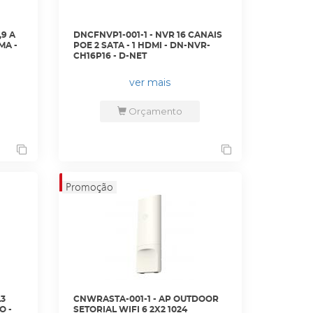
,9 A
DNCFNVP1-001-1 - NVR 16 CANAIS
MA -
POE 2 SATA - 1 HDMI - DN-NVR-
CH16P16 - D-NET
ver mais
Orçamento
L3
CNWRASTA-001-1 - AP OUTDOOR
O -
SETORIAL WIFI 6 2X2 1024