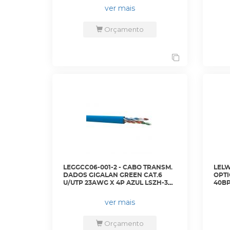
ITC431-RW1F-IRL8-C2-FB- - DAHUA
ITC4
ver mais
Orçamento
LEGGCC06-001-2 - CABO TRANSM.
LELW
DADOS GIGALAN GREEN CAT.6
OPTI
U/UTP 23AWG X 4P AZUL LSZH-3
40BP
CX 305M - 23400196 - LIGHTERA
ver mais
Orçamento