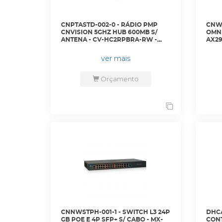
CNPTASTD-002-0 - RÁDIO PMP
CNWR
CNVISION 5GHZ HUB 600MB S/
OMNI
ANTENA - CV-HC2RPBRA-RW -
AX29
CAMBIUM
RW -
ver mais
Orçamento
CNNWSTPH-001-1 - SWITCH L3 24P
DHCA
GB POE E 4P SFP+ S/ CABO - MX-
CONT