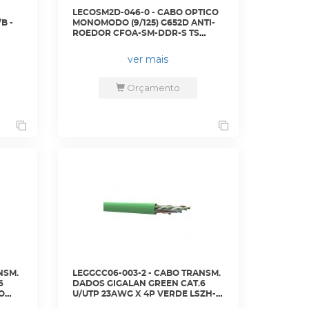
LECOSM2D-046-0 - CABO OPTICO
B -
MONOMODO (9/125) G652D ANTI-
ROEDOR CFOA-SM-DDR-S TS
(PFV) 06F LSZH ABNT CL - 17718101
- LIGHTERA
ver mais
Orçamento
NSM.
LEGGCC06-003-2 - CABO TRANSM.
6
DADOS GIGALAN GREEN CAT.6
O
U/UTP 23AWG X 4P VERDE LSZH-3
CX 305M - 23400195 - LIGHTERA