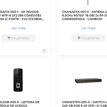
AITA-003-1 - AP INDOOR
CNANADTA-001-0 - ANTENA 4
 WIFI 6 2X2 256 CONEXOES
6,0GHz 90/120º 18 DBI 2x RP S
00 S/ FONTE - XV2-21X0B00-
C050900D021A - CAMBIUM
 CAMBIUM
ver mais
ver mais
Orçamento
Orçamento
LSSB-005-0 - LEITORA DE
CNNWSTPH-001-0 - SWITCH 
ROLE DE ACESSO
24P GB POE E 4P SFP+ S/ CAB