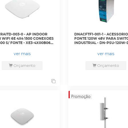
AITD-003-0 - AP INDOOR
DNACFTF1-001-1 - ACESSORIO
 WIFI 6E 4X4 1500 CONEXOES
FONTE 120W 48V PARA SWIT
00 S/ FONTE - XE3-4X00B06-
INDUSTRIAL - DN-PSU-120W-D
 CAMBIUM
D-NET
ver mais
ver mais
Orçamento
Orçamento