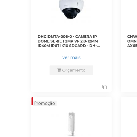
DHCIDMTA-006-0 - CAMERA IP
CNWR
DOME SERIE 1 2MP VF 2.8-12MM
OMNI
IR40M IP67 IK10 SDCARD - DH-
AX65
IPC-HDBW1230RP-ZS-2812-S5(2 -
RW -
DAHUA
ver mais
Orçamento