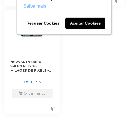
Saiba mais
Saiba mais
Recusar Cookies
Recusar Cookies
Aceitar Cookies
Aceitar Cookies
NSPVSPTB-001-0 -
SPLICER H2 26
MILHOES DE PIXELS -
H2. - NOVASTAR
ver mais
Orçamento