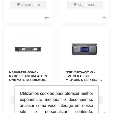
Orçamento
Orçamento
NSPVPATR-001-0 -
NSPVSPTA-001-0 -
PROCESSADORA ALL IN
SPLICER H5 39
ONE VX16 10.4 MILHOES
MILHOES DE PIXELS -
DE PIXELS - VX16S -
H5. - NOVASTAR
NOVASTAR
ver mais
ver mais
Utilizamos cookies para oferecer melhor
Utilizamos cookies para oferecer melhor
experiência, melhorar o desempenho,
experiência, melhorar o desempenho,
Orçamento
Orçamento
analisar como você interage em nosso
analisar como você interage em nosso
site e personalizar conteúdo.
site e personalizar conteúdo.