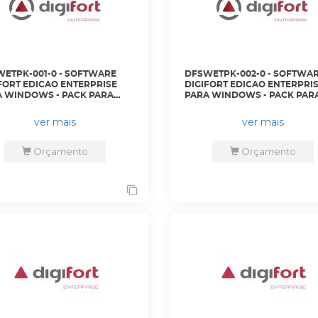
ETPK-001-0 - SOFTWARE
DFSWETPK-002-0 - SOFTWA
FORT EDICAO ENTERPRISE
DIGIFORT EDICAO ENTERPRI
 WINDOWS - PACK PARA
PARA WINDOWS - PACK PAR
NCIAMENTO DE 16 CAMERAS
GERENCIAMENTO DE 8 CAME
IONAIS - DGFEN1116V7 -
ADICIONAIS - DGFEN1108V7 -
ver mais
ver mais
FORT
DIGIFORT
Orçamento
Orçamento