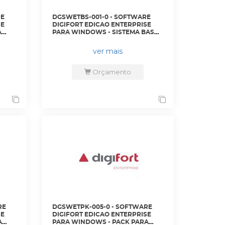
RE
DGSWETBS-001-0 - SOFTWARE
SE
DIGIFORT EDICAO ENTERPRISE
A
PARA WINDOWS - SISTEMA BASE
LO
PARA GERENCIAMENTO DE 8
CAMERAS - DGFEN1008V7 -
ver mais
DIGIFORT
Orçamento
RE
DGSWETPK-005-0 - SOFTWARE
SE
DIGIFORT EDICAO ENTERPRISE
A
PARA WINDOWS - PACK PARA