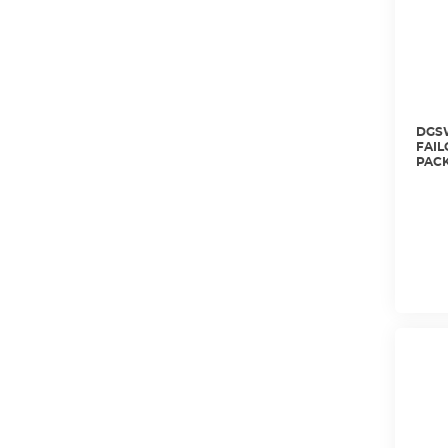
DGSW
FAIL
PACK
CAME
DGFF