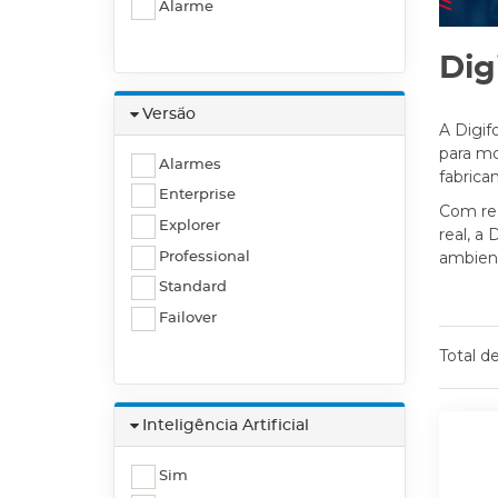
Alarme
Dig
Versão
A Digif
para mo
Alarmes
fabrica
Enterprise
Com re
Explorer
real, a
ambient
Professional
Standard
Failover
Total d
Inteligência Artificial
Sim