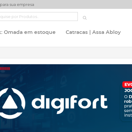
 para sua empresa
k: Omada em estoque
Catracas | Assa Abloy