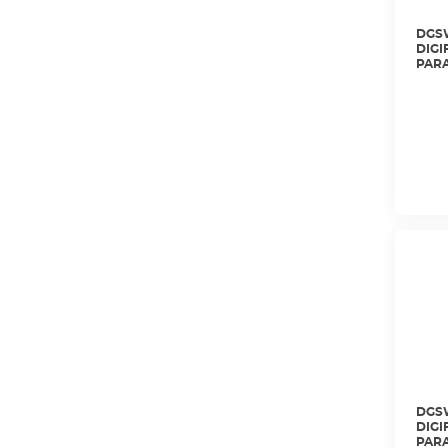
DGSW
DIGI
PARA
GERE
DE A
DGFE
DGSW
DIGI
PARA