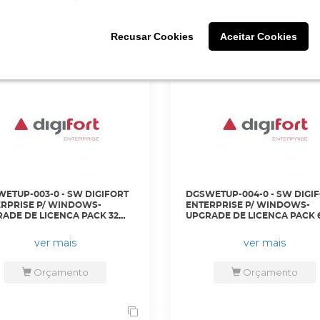
Orçamento
Orçamento
Recusar Cookies
Recusar Cookies
Aceitar Cookies
Aceitar Cookies
ETUP-003-0 - SW DIGIFORT
DGSWETUP-004-0 - SW DIGI
RPRISE P/ WINDOWS-
ENTERPRISE P/ WINDOWS-
ADE DE LICENCA PACK 32
UPGRADE DE LICENCA PACK 
ERAS DE VERSOES
CAMERAS DE VERSOES
RIORES PARA VERSAO7 -
ANTERIORES PARA VERSAO7 
ver mais
ver mais
PVEN1132V7 - DIGIFORT
DGFUPVEN1164V7 - DIGIFORT
Orçamento
Orçamento