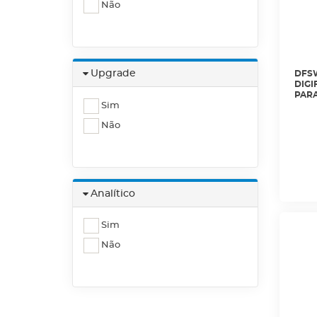
Não
Upgrade
DFSW
DIGI
PARA
Sim
GERE
ADIC
Não
DIGI
Analítico
Sim
Não