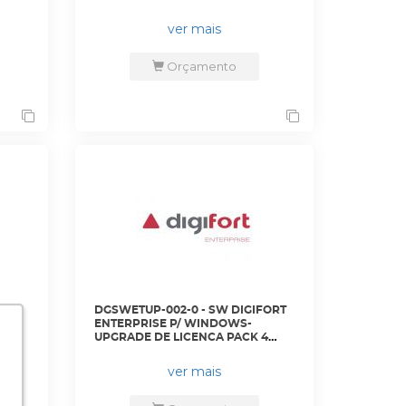
RAS
GERENCIAMENTO DE 32 CAMERAS
ADICIONAIS - DGFEN1132V7 -
ver mais
DIGIFORT
Orçamento
ORT
DGSWETUP-002-0 - SW DIGIFORT
ENTERPRISE P/ WINDOWS-
2
UPGRADE DE LICENCA PACK 4
CAMERAS DE VERSOES
-
ANTERIORES PARA VERSAO 7 -
ver mais
DGFUPVEN1104V7 - DIGIFORT