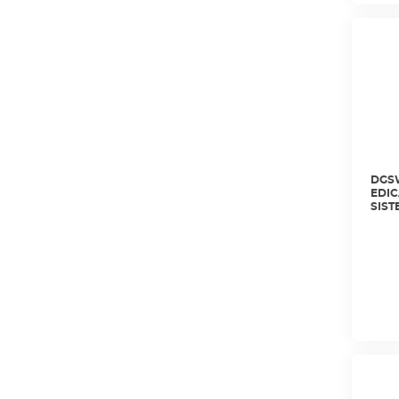
DGSW
EDIC
SIST
GER
LIMI
DGFE