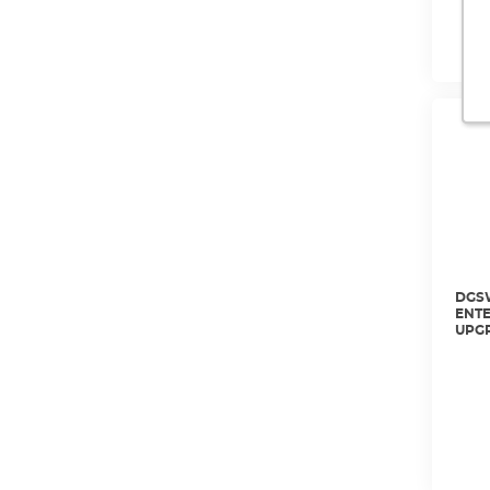
DGSW
ENTE
UPGR
CAM
ANTE
DGFU