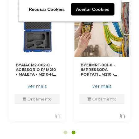
Recusar Cookies
Recusar Cookies
Aceitar Cookies
Aceitar Cookies
BYAIACM2-002-0 -
BYEIIMPT-001-0 -
ACESSORIO P/ M210
IMPRESSORA
- MALETA - M210-HC
PORTATIL M210 -
- BRADY
M210 - BRADY
ver mais
ver mais
Orçamento
Orçamento