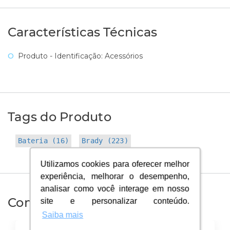
Características Técnicas
Produto - Identificação: Acessórios
Tags do Produto
Bateria (16)
Brady (223)
Utilizamos cookies para oferecer melhor
Utilizamos cookies para oferecer melhor
experiência, melhorar o desempenho,
experiência, melhorar o desempenho,
analisar como você interage em nosso
analisar como você interage em nosso
site e personalizar conteúdo.
site e personalizar conteúdo.
Compre Junto
Saiba mais
Saiba mais