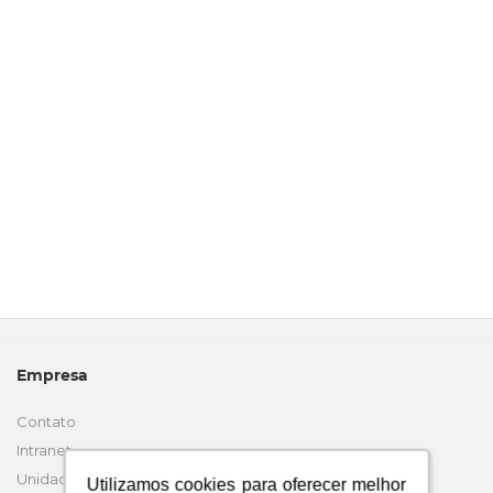
Empresa
Contato
Intranet
Unidades
Utilizamos cookies para oferecer melhor
Utilizamos cookies para oferecer melhor