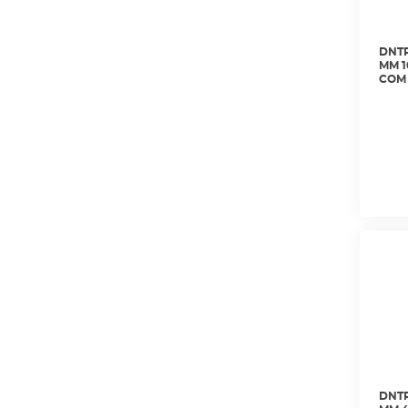
DNTR
MM 1
COM 
NET
DNTR