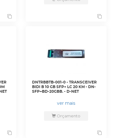
VER
DNTRBBTB-001-0 - TRANSCEIVER
COM
BIDI B 10 GB SFP+ LC 20 KM - DN-
NET
SFP+BD-20GBB. - D-NET
ver mais
Orçamento