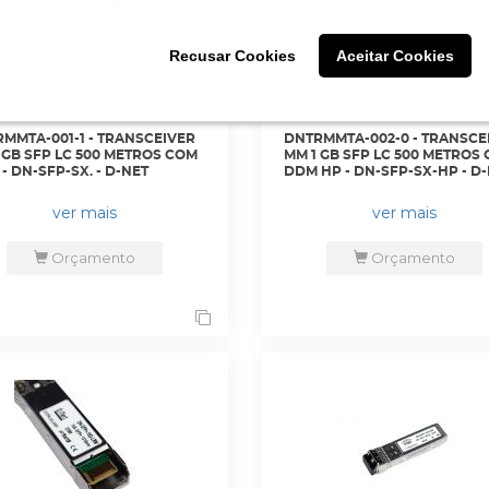
Recusar Cookies
Recusar Cookies
Aceitar Cookies
Aceitar Cookies
MMTA-001-1 - TRANSCEIVER
DNTRMMTA-002-0 - TRANSCE
 GB SFP LC 500 METROS COM
MM 1 GB SFP LC 500 METROS
- DN-SFP-SX. - D-NET
DDM HP - DN-SFP-SX-HP - D
ver mais
ver mais
Orçamento
Orçamento