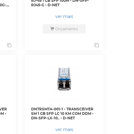
RJ-45 1 GB SFP 100M - DN-SFP-
0G-
RJ45-G - D-NET
ver mais
Orçamento
IVER
DNTRSMTA-001-1 - TRANSCEIVER
DM -
SM 1 GB SFP LC 10 KM COM DDM -
DN-SFP-LX-10.. - D-NET
ver mais