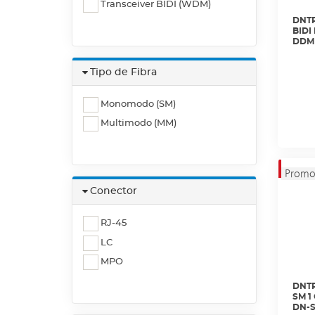
Transceiver BIDI (WDM)
DNTR
BIDI
DDM 
Tipo de Fibra
Monomodo (SM)
Multimodo (MM)
Conector
RJ-45
LC
MPO
DNTR
SM 1
DN-S