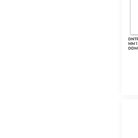
DNTR
MM 1
DDM 