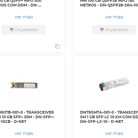
0 GB QSFP+ MPO 300
MM 100 GB QSFP28 MPO 150
OS COM DDM - DN-
METROS - DN-QSFP28-SR4-10
+-40G-SR4-MPO - D-NET
MPO - D-NET
ver mais
ver mais
Orçamento
Orçamento
RJTB-001-0 - TRANSCEIVER
DNTRSMTA-001-0 - TRANSCE
5 10 GB SFP+ 30M - DN-SFP+-
SM 1 GB SFP LC 10 KM COM D
-10GB - D-NET
DN-SFP-LX-10 - D-NET
ver mais
ver mais