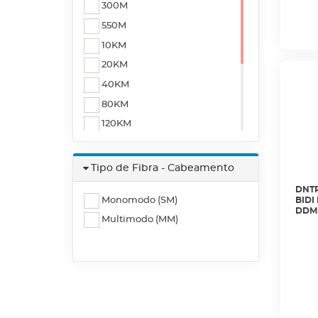
300M
550M
10KM
20KM
40KM
80KM
120KM
150M
2KM
Tipo de Fibra - Cabeamento
160KM
DNTR
Monomodo (SM)
BIDI
30M
DDM 
Multimodo (MM)