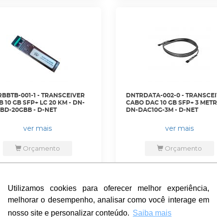
BBTB-001-1 - TRANSCEIVER
DNTRDATA-002-0 - TRANSCE
B 10 GB SFP+ LC 20 KM - DN-
CABO DAC 10 GB SFP+ 3 METR
BD-20GBB - D-NET
DN-DAC10G-3M - D-NET
ver mais
ver mais
Orçamento
Orçamento
Utilizamos cookies para oferecer melhor experiência,
Utilizamos cookies para oferecer melhor experiência,
melhorar o desempenho, analisar como você interage em
melhorar o desempenho, analisar como você interage em
nosso site e personalizar conteúdo.
nosso site e personalizar conteúdo.
Saiba mais
Saiba mais