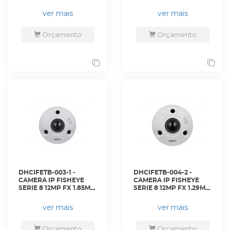
FISHEYE - DH-PFA132-E.
IR10M IP67 IK10
- DAHUA
SDCARD/AUDIO/ALARME/MI
ver mais
ver mais
- DH-IPC-EBW8842P-
AS-IVC - DAHUA
Orçamento
Orçamento
DHCIFETB-003-1 -
DHCIFETB-004-2 -
CAMERA IP FISHEYE
CAMERA IP FISHEYE
SERIE 8 12MP FX 1.85MM
SERIE 8 12MP FX 1.29MM
IR10M IP67 IK10
IR10M IP67 IK10
AUDIO/ALARME/MIC/SPEAKER
AUDIO/ALARME/MIC/SPEAKE
ver mais
ver mais
- DH-IPC-EBW81242P-
- DH-IPC-EBW81242-
AS-S2. - DAHUA
AS-IVC-S2 - DAHUA
Orçamento
Orçamento