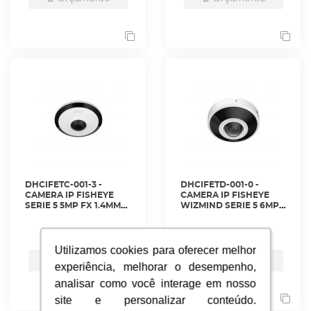
DHCIFETC-001-3 -
DHCIFETD-001-0 -
CAMERA IP FISHEYE
CAMERA IP FISHEYE
SERIE 5 5MP FX 1.4MM
WIZMIND SERIE 5 6MP
IR10M INDOOR
FX 1.68MM IR15M IP67
SDCARD/AUDIO/ALARME
IK10
ver mais
ver mais
- DH-IPC-EW5541N-AS -
SDCARD/AUDIO/ALARME
DAHUA
- DH-IPC-EBW5641P-AS
Utilizamos cookies para oferecer melhor
Utilizamos cookies para oferecer melhor
- DAHUA
Orçamento
Orçamento
experiência, melhorar o desempenho,
experiência, melhorar o desempenho,
analisar como você interage em nosso
analisar como você interage em nosso
site e personalizar conteúdo.
site e personalizar conteúdo.