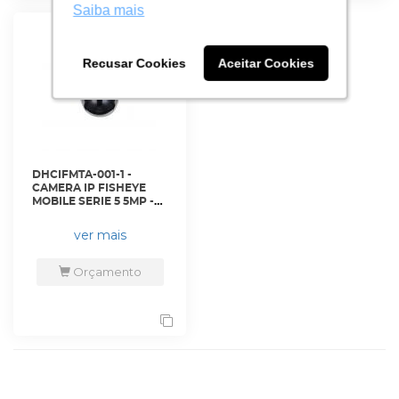
Saiba mais
Saiba mais
Recusar Cookies
Recusar Cookies
Aceitar Cookies
Aceitar Cookies
DHCIFMTA-001-1 -
CAMERA IP FISHEYE
MOBILE SERIE 5 5MP -
DH-IPC-EB5541N-M12-
DAE-SA. - DAHUA
ver mais
Orçamento