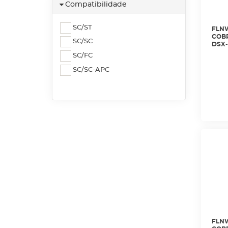
Compatibilidade
SC/ST
FLNW
COBR
SC/SC
DSX-
SC/FC
SC/SC-APC
FLNW