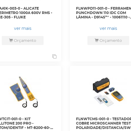
AA1K-003-0 - ALICATE
FLNWPD11-001-0 - FERRAME
RIMETRO 1000A 600V RMS -
PUNCHDOWN 110 IDC COM
E-305 - FLUKE
LÂMINA - D914S™ - 10061110 -
FLUKE
ver mais
ver mais
Orçamento
Orçamento
TCIT-001-0 - KIT
FLNWTCMS-001-0 - TESTADO
LLITONE 200 PRO -
COBRE MICROSCANNER TEST
TOM/IDENTIF - MT-8200-60-
POLARIDADE/DISTANCIA/SW