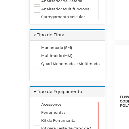
KIT 
Analisador de Bateria
Analisador Multifuncional
Carregamento Veicular
Aterramento
Isolamento
Tipo de Fibra
Alicate Amperímetro
Monomodo (SM)
Osciloscópio
Multimodo (MM)
Calibrador de Processo
Quad Monomodo e Multimodo
Localizador de Cabos
Medidor de Vibração
Câmera Termográfica
Certificadores
Tipo de Equipamento
Punchdown
FLNW
COBR
Acessórios
Cordões de Teste
POLA
E LO
Ferramentas
Gerador de Tons
MS2-
Kit de Ferramenta
Adaptador de Link Permanente
Kit para Teste de Cabo de Cobre
Adaptador LinkIQ