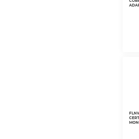
COBR
ADAP
DSX2
FLNW
CERT
MONO
MICR
LIMP