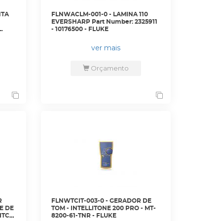
NTA
FLNWACLM-001-0 - LAMINA 110
EVERSHARP Part Number: 2325911
- 10176500 - FLUKE
ver mais
Orçamento
R
FLNWTCIT-003-0 - GERADOR DE
E DE
TOM - INTELLITONE 200 PRO - MT-
ITCH/POE
8200-61-TNR - FLUKE