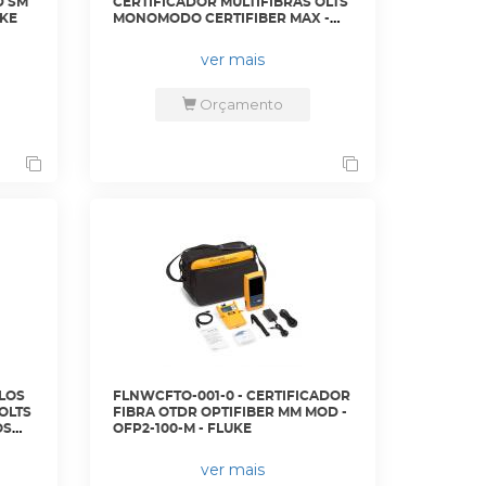
D SM
CERTIFICADOR MULTIFIBRAS OLTS
UKE
MONOMODO CERTIFIBER MAX -
CFM-100S - FLUKE
ver mais
Orçamento
LOS
FLNWCFTO-001-0 - CERTIFICADOR
OLTS
FIBRA OTDR OPTIFIBER MM MOD -
OS
OFP2-100-M - FLUKE
CFM-
ver mais