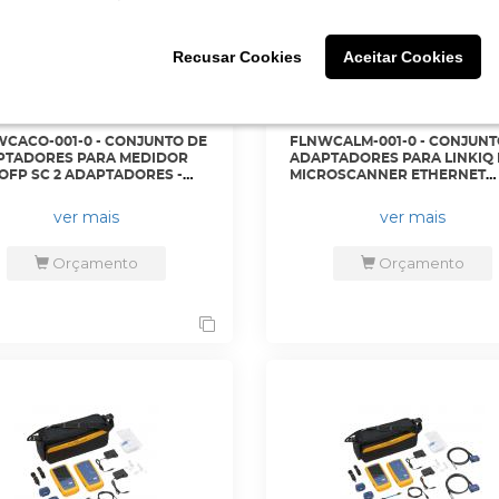
Recusar Cookies
Recusar Cookies
Aceitar Cookies
Aceitar Cookies
CACO-001-0 - CONJUNTO DE
FLNWCALM-001-0 - CONJUNT
PTADORES PARA MEDIDOR
ADAPTADORES PARA LINKIQ 
OFP SC 2 ADAPTADORES -
MICROSCANNER ETHERNET
SC - FLUKE
INDUSTRIAL - MS-IE-ADAPTE
- FLUKE
ver mais
ver mais
Orçamento
Orçamento