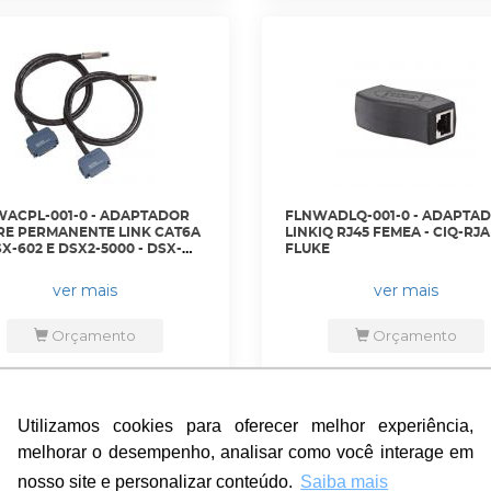
ACPL-001-0 - ADAPTADOR
FLNWADLQ-001-0 - ADAPTA
E PERMANENTE LINK CAT6A
LINKIQ RJ45 FEMEA - CIQ-RJA
SX-602 E DSX2-5000 - DSX-
FLUKE
04S - FLUKE
ver mais
ver mais
Orçamento
Orçamento
Utilizamos cookies para oferecer melhor experiência,
Utilizamos cookies para oferecer melhor experiência,
melhorar o desempenho, analisar como você interage em
melhorar o desempenho, analisar como você interage em
nosso site e personalizar conteúdo.
nosso site e personalizar conteúdo.
Saiba mais
Saiba mais