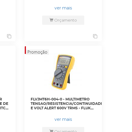
ver mais
Orçamento
R
FLVJMT6H-004-0 - MULTIMETRO
E DE
TENSAO/RESISTENCIA/CONTINUIDADE/CAPACITANCI
ITCH
E VOLT ALERT 600V TRMS - FLUKE-
E
117 - FLUKE
ver mais
Orçamento