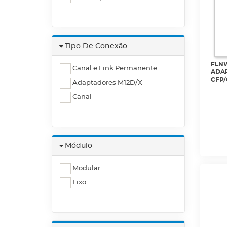
Tipo De Conexão
FLNW
Canal e Link Permanente
ADA
CFP/
Adaptadores M12D/X
NFA-
Canal
Módulo
Modular
Fixo