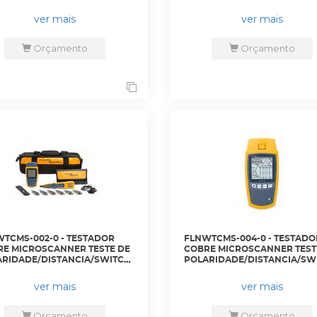
- FLUKE
- MS2-100 - FLUKE
ver mais
ver mais
Orçamento
Orçamento
TCMS-002-0 - TESTADOR
FLNWTCMS-004-0 - TESTADO
E MICROSCANNER TESTE DE
COBRE MICROSCANNER TEST
RIDADE/DISTANCIA/SWITCH/POE
POLARIDADE/DISTANCIA/SW
CALIZADOR DE CABOS KIT -
E POE POE - MS2-POE - FLUK
KIT - FLUKE
ver mais
ver mais
Orçamento
Orçamento