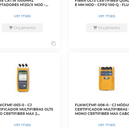
E CAT7A 1000MHZ
FIBRA OLTS CERTIFIBER QUA
TADORES M12D/X MOD -
E MM MOD - CFP2-100-Q - FL
-5-IE-K1INT - FLUKE
ver mais
ver mais
Orçamento
Orçamento
CFMF-003-0 - CJ
FLNWCFMF-006-0 - CJ MÓDU
IFICADOR MULTIFIBRAS OLTS
CERTIFICADOR MULTIFIBRAS 
 CERTIFIBER MAX 2
MONO CERTIFIBER MAX CAB
OSCÓPIOS INSPEÇÃO FI3000
SEM PLATAFORMA VERSIV - 
ADORES - CFM-100SI - FLUKE
S-ADD - FLUKE
ver mais
ver mais