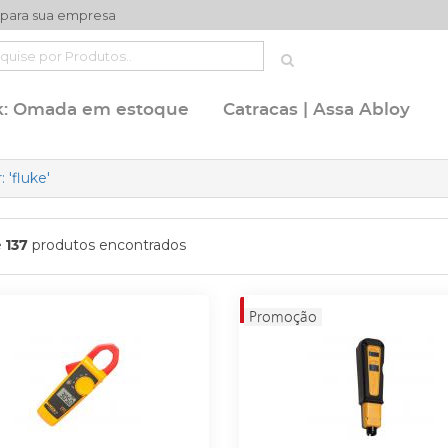
 para sua empresa
k: Omada em estoque
Catracas | Assa Abloy
 'fluke'
e
produtos encontrados
137