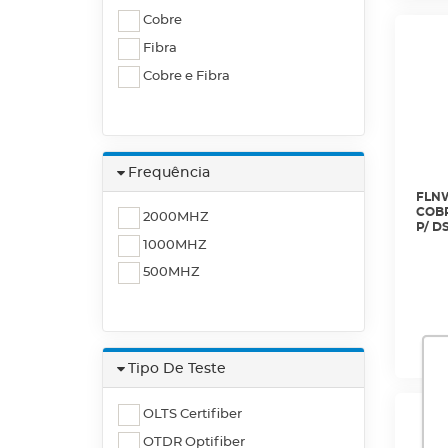
Cobre
Fibra
Cobre e Fibra
Frequência
FLNW
COBR
2000MHZ
P/ D
PLA0
1000MHZ
500MHZ
Tipo De Teste
OLTS Certifiber
OTDR Optifiber