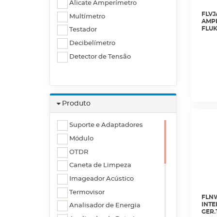
Alicate Amperímetro
FLVJ
Multímetro
AMPE
FLUK
Testador
Decibelímetro
Detector de Tensão
Produto
Suporte e Adaptadores
Módulo
OTDR
Caneta de Limpeza
Imageador Acústico
Termovisor
FLNW
INTE
Analisador de Energia
GER.