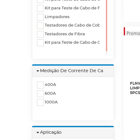
Kit para Teste de Cabo de Fibra
Adaptador LinkIQ e Microscanner
Limpadores
Cabo de Lançamento
Testadores de Cabo de Cobre
Identificador Remoto
Testadores de Fibra
Ponta de Prova
Kit para Teste de Cabo de Cobre e Fibra
Medição De Corrente De Ca
FLNW
400A
LIMP
5PCS
600A
1000A
Aplicação