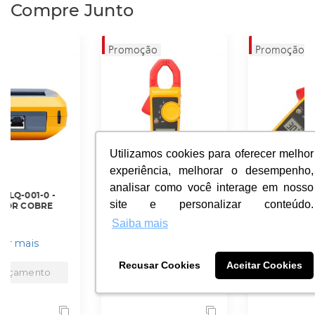
Compre Junto
Utilizamos cookies para oferecer melhor
Utilizamos cookies para oferecer melhor
experiência, melhorar o desempenho,
experiência, melhorar o desempenho,
analisar como você interage em nosso
analisar como você interage em nosso
FLNWTCLQ-001-0 -
FLVJAA6H-002-0 -
site e personalizar conteúdo.
site e personalizar conteúdo.
TESTADOR COBRE
ALICATE
LINKIQ
AMPERIMETRO 600A
Saiba mais
Saiba mais
QUALIFICACAO -
600V RMS - FLUKE-
LIQ-100 - FLUKE
303 - FLUKE
ver mais
ver mais
Recusar Cookies
Recusar Cookies
Aceitar Cookies
Aceitar Cookies
Orçamento
Orçamento