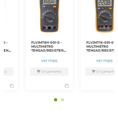
FLVJMT6H-001-0 -
FLVJMT1K-001-0 -
MULTIMETRO
MULTIMETRO
CONTINUIDADE/CAPACITANCIA/DIODO
TENSAO/RESISTENCIA/CONTINUIDADE
TENSAO/RESISTENCIA/CON
E CAPACITANCIA
E CAPACITANCIA
600V RMS - FLUKE-
1000V TRMS -
ver mais
ver mais
106 - FLUKE
FLUKE-15B+ - FLUKE
Orçamento
Orçamento