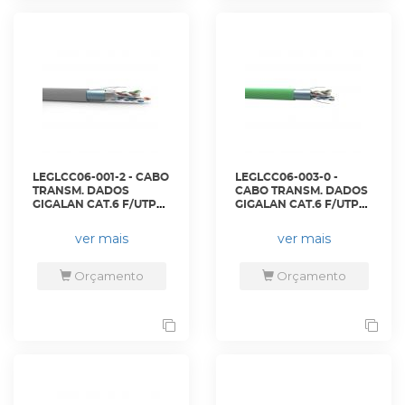
LEGLCC06-001-2 - CABO
LEGLCC06-003-0 -
TRANSM. DADOS
CABO TRANSM. DADOS
GIGALAN CAT.6 F/UTP
GIGALAN CAT.6 F/UTP
(BLINDADO) 23AWG X
(BLINDADO) 23AWG X
4P CINZA LSZH-3
4P VERDE LSZH-3 -
ver mais
ver mais
(1000m) - 23360038 -
23360000 - LIGHTERA
LIGHTERA
Orçamento
Orçamento