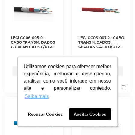
LEGLCC06-005-0 -
LEGLCC06-007-2 - CABO
CABO TRANSM. DADOS
TRANSM. DADOS
GIGALAN CAT.6 F/UTP
GIGALAN CAT.6 U/UTP
INDOOR/OUTDOOR
23AWG X 4P
(BLINDADO) 23AWG X
VERMELHO CMR CX
ver mais
ver mais
4P PRETO CM -
305M - 23400070 -
23360006 - LIGHTERA
LIGHTERA
Utilizamos cookies para oferecer melhor
Utilizamos cookies para oferecer melhor
Orçamento
Orçamento
experiência, melhorar o desempenho,
experiência, melhorar o desempenho,
analisar como você interage em nosso
analisar como você interage em nosso
site e personalizar conteúdo.
site e personalizar conteúdo.
Saiba mais
Saiba mais
Recusar Cookies
Recusar Cookies
Aceitar Cookies
Aceitar Cookies