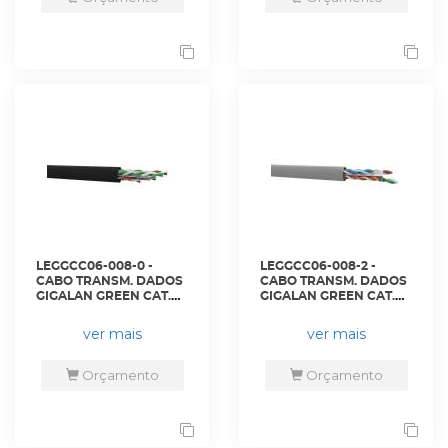
LEGGCC06-008-0 -
LEGGCC06-008-2 -
CABO TRANSM. DADOS
CABO TRANSM. DADOS
GIGALAN GREEN CAT.6
GIGALAN GREEN CAT.6
U/UTP
U/UTP 23AWG X 4P
INDOOR/OUTDOOR
CINZA LSZH CX 305M -
ver mais
ver mais
23AWG X 4P PRETO
23400198 - LIGHTERA
CMX - 23400092 -
LIGHTERA
Orçamento
Orçamento