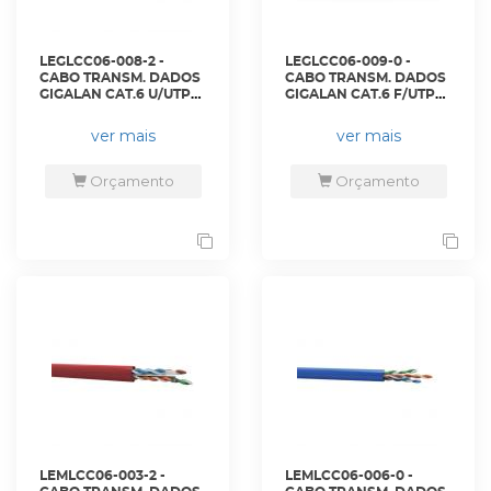
LEGLCC06-008-2 -
LEGLCC06-009-0 -
CABO TRANSM. DADOS
CABO TRANSM. DADOS
GIGALAN CAT.6 U/UTP
GIGALAN CAT.6 F/UTP
23AWG X 4P AZUL CMR
23AWG X 4P PRETO
CX 305M - 23400066 -
(DC-PVC) - 23360008 -
ver mais
ver mais
LIGHTERA
LIGHTERA
Orçamento
Orçamento
LEMLCC06-003-2 -
LEMLCC06-006-0 -