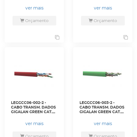
(BLINDADO) 23AWG X
U/UTP 23AWG X 4P
4P VERMELHO CM -
AZUL LSZH-3 CX 305M -
ver mais
ver mais
23360001 - LIGHTERA
23400196 - LIGHTERA
Orçamento
Orçamento
LEGGCC06-002-2 -
LEGGCC06-003-2 -
CABO TRANSM. DADOS
CABO TRANSM. DADOS
GIGALAN GREEN CAT.6
GIGALAN GREEN CAT.6
U/UTP 23AWG X 4P
U/UTP 23AWG X 4P
VERMELHO LSZH-3 CX
VERDE LSZH-3 CX 305M
ver mais
ver mais
305M - 23400194 -
- 23400195 - LIGHTERA
LIGHTERA
Orçamento
Orçamento