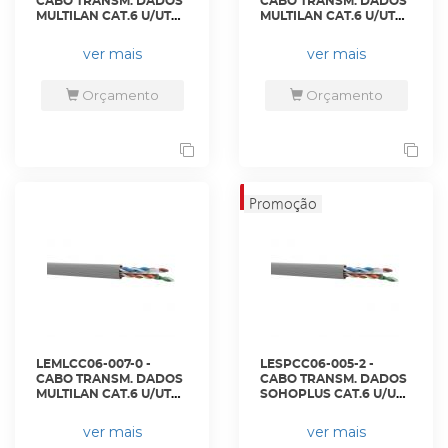
CABO TRANSM. DADOS
CABO TRANSM. DADOS
MULTILAN CAT.6 U/UTP
MULTILAN CAT.6 U/UTP
24AWG X 4P
24AWG X 4P AZUL CM
VERMELHO CM CX 305M
CX 305M - 23400219 -
ver mais
ver mais
- 23400216 - LIGHTERA
LIGHTERA
Orçamento
Orçamento
LEMLCC06-007-0 -
LESPCC06-005-2 -
CABO TRANSM. DADOS
CABO TRANSM. DADOS
MULTILAN CAT.6 U/UTP
SOHOPLUS CAT.6 U/UTP
24AWG X 4P CINZA CM
23 AWG X 4P CINZA
CX 305M - 23400220 -
CMX ROHS CX 305M -
ver mais
ver mais
LIGHTERA
23400200 - LIGHTERA