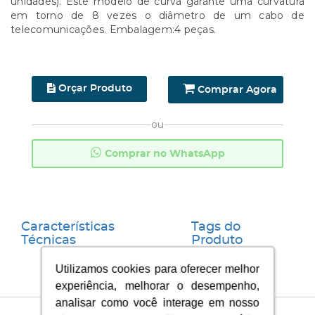
unidades). Este modelo de curva garante uma curvatura
em torno de 8 vezes o diâmetro de um cabo de
telecomunicações. Embalagem:4 peças.
Orçar Produto
Comprar Agora
ou
Comprar no WhatsApp
Características
Tags do
Técnicas
Produto
Utilizamos cookies para oferecer melhor
Utilizamos cookies para oferecer melhor
experiência, melhorar o desempenho,
experiência, melhorar o desempenho,
analisar como você interage em nosso
analisar como você interage em nosso