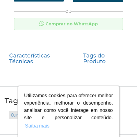
ou
Comprar no WhatsApp
Características
Tags do
Técnicas
Produto
Utilizamos cookies para oferecer melhor
Utilizamos cookies para oferecer melhor
Tags do Produto
experiência, melhorar o desempenho,
experiência, melhorar o desempenho,
analisar como você interage em nosso
analisar como você interage em nosso
Curva (26)
Dutotec (81)
site e personalizar conteúdo.
site e personalizar conteúdo.
Saiba mais
Saiba mais