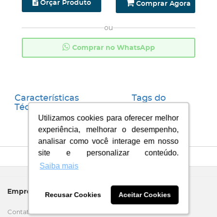
Orçar Produto
Comprar Agora
ou
Comprar no WhatsApp
Características
Tags do
Técnicas
Produto
Utilizamos cookies para oferecer melhor
Utilizamos cookies para oferecer melhor
experiência, melhorar o desempenho,
experiência, melhorar o desempenho,
analisar como você interage em nosso
analisar como você interage em nosso
site e personalizar conteúdo.
site e personalizar conteúdo.
Saiba mais
Saiba mais
Empresa
Recusar Cookies
Recusar Cookies
Aceitar Cookies
Aceitar Cookies
Contato