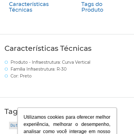
Características
Tags do
Técnicas
Produto
Características Técnicas
Produto - Infraestrutura: Curva Vertical
Família Infraestrutura: R-30
Cor: Preto
Tags do Produto
Utilizamos cookies para oferecer melhor
Utilizamos cookies para oferecer melhor
experiência, melhorar o desempenho,
experiência, melhorar o desempenho,
Dutotec (81)
analisar como você interage em nosso
analisar como você interage em nosso