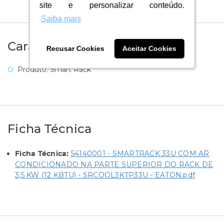
site e personalizar conteúdo.
site e personalizar conteúdo.
Saiba mais
Saiba mais
Características Técnicas
Recusar Cookies
Recusar Cookies
Aceitar Cookies
Aceitar Cookies
Produto: Smart Rack
Ficha Técnica
54140001 - SMARTRACK 33U COM AR
Ficha Técnica:
CONDICIONADO NA PARTE SUPERIOR DO RACK DE
3,5 KW (12 KBTU) - SRCOOL3KTP33U - EATON.pdf