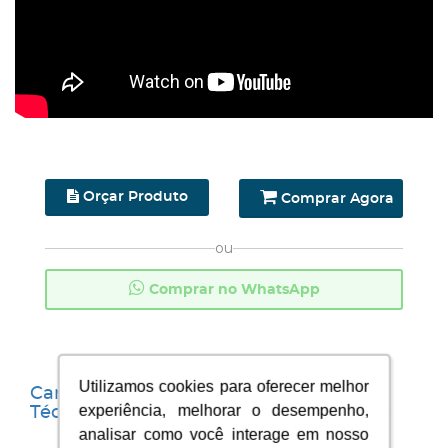
Orçar Produto
Comprar Agora
ou
Comprar no WhatsApp
Utilizamos cookies para oferecer melhor
Utilizamos cookies para oferecer melhor
Características
Ficha
Tags do
experiência, melhorar o desempenho,
experiência, melhorar o desempenho,
Técnicas
Técnica
Produto
analisar como você interage em nosso
analisar como você interage em nosso