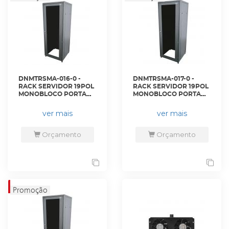
DNMTRSMA-016-0 -
DNMTRSMA-017-0 -
RACK SERVIDOR 19POL
RACK SERVIDOR 19POL
MONOBLOCO PORTA
MONOBLOCO PORTA
ACRILICO 44U 600 X
ACRILICO 44U 600 X
600 PRETO S/ GUIAS -
800 PRETO S/ GUIAS -
ver mais
ver mais
DN-4426 - D-NET
DN-4430 - D-NET
Orçamento
Orçamento