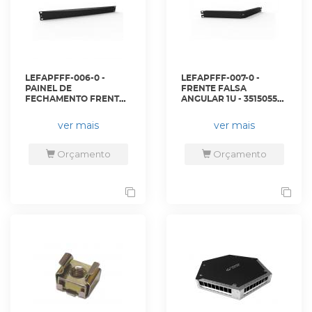
LEFAPFFF-006-0 -
LEFAPFFF-007-0 -
PAINEL DE
FRENTE FALSA
FECHAMENTO FRENTE
ANGULAR 1U - 35150557
FALSA 19 POL/1U
- LIGHTERA
PLASTICO PRETO (KIT
ver mais
ver mais
COM 5 PC) - 35050787 -
LIGHTERA
Orçamento
Orçamento