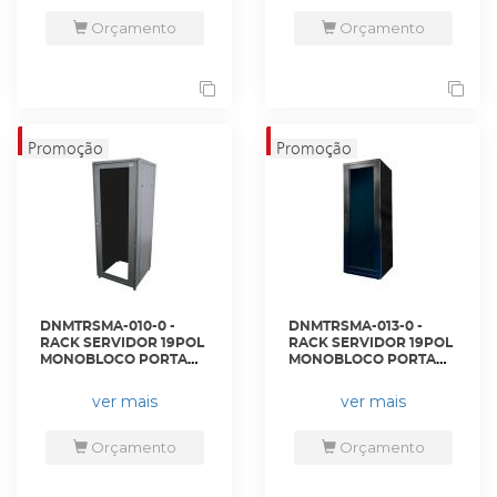
Orçamento
Orçamento
DNMTRSMA-010-0 -
DNMTRSMA-013-0 -
RACK SERVIDOR 19POL
RACK SERVIDOR 19POL
MONOBLOCO PORTA
MONOBLOCO PORTA
ACRILICO 36U 600 X
ACRILICO 36U 800 X
600 PRETO S/ GUIAS -
1100 PRETO S/ GUIAS -
ver mais
ver mais
DN-4398 - D-NET
DN-NRPS36 - D-NET
Orçamento
Orçamento