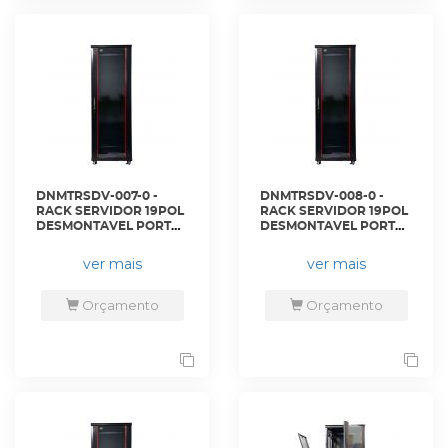
DNMTRSDV-007-0 -
DNMTRSDV-008-0 -
RACK SERVIDOR 19POL
RACK SERVIDOR 19POL
DESMONTAVEL PORTA
DESMONTAVEL PORTA
VIDRO 40U 600 X 800
VIDRO 40U 800 X 800
PRETO S/ GUIAS - DN-
PRETO C/ GUIAS - DN-
ver mais
ver mais
RSDV-40-60.80PT - D-
RSDV-40-80.80PT - D-
NET
NET
Orçamento
Orçamento