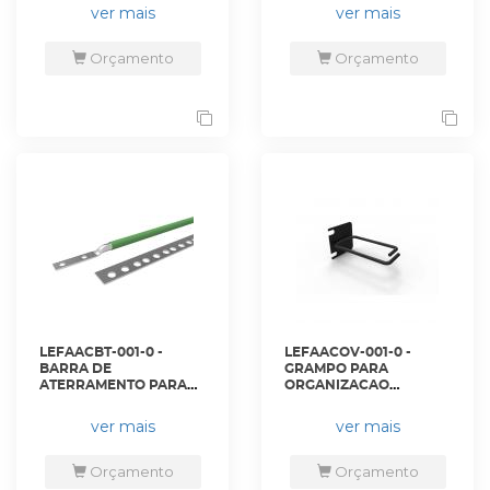
KW (12.000 BTU) -
PRETO - 35152675 -
ver mais
ver mais
SRCOOL3KTP33U -
LIGHTERA
EATON
Orçamento
Orçamento
LEFAACBT-001-0 -
LEFAACOV-001-0 -
BARRA DE
GRAMPO PARA
ATERRAMENTO PARA
ORGANIZACAO
RACK 45U - 35150255 -
VERTICAL 1U METALICO
LIGHTERA
PRETO - 35150528 -
ver mais
ver mais
LIGHTERA
Orçamento
Orçamento