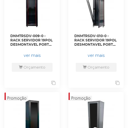
DNMTRSDV-009-0 -
DNMTRSDV-010-0 -
RACK SERVIDOR 19POL
RACK SERVIDOR 19POL
DESMONTAVEL PORTA
DESMONTAVEL PORTA
VIDRO 44U 600 X 800
VIDRO 44U 800 X 800
PRETO S/ GUIAS - DN-
PRETO C/ GUIAS - DN-
ver mais
ver mais
RSDV-44-60.80PT - D-
RSDV-44-80.80PT - D-
NET
NET
Orçamento
Orçamento