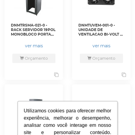
DNMTRSMA-021-0 -
DNMTUVEM-001-0 -
RACK SERVIDOR 19POL
UNIDADE DE
MONOBLOCO PORTA
VENTILACAO BI-VOLT 2
ACRILICO 44U 800 X
FANS ENFILEIRAVEL S/
800 PRETO S/ GUIAS -
CABO (LINHA
ver mais
ver mais
DN-NRPS80 - D-NET
DESMONTAVEL) - DN-
UVES-PT - D-NET
Orçamento
Orçamento
Utilizamos cookies para oferecer melhor
Utilizamos cookies para oferecer melhor
experiência, melhorar o desempenho,
experiência, melhorar o desempenho,
analisar como você interage em nosso
analisar como você interage em nosso
site e personalizar conteúdo.
site e personalizar conteúdo.