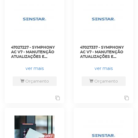
47027227 - SYMPHONY
47027337 - SYMPHONY
AC V7 - MANUTENÇÃO
AC V7 - MANUTENÇÃO
ATUALIZAÇÕES E
ATUALIZAÇÕES E
SUPORTE SENSTAR
SUPORTE SENSTAR
CARE DE DOIS ANOS. -
CARE DE TRÊS ANOS. -
ver mais
ver mais
AIM-SYM7-AC-MS-2Y -
AIM-SYM7-AC-MS-3Y -
SENSTAR
SENSTAR
Orçamento
Orçamento