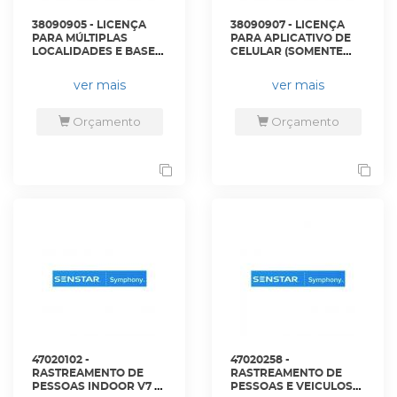
38090905 - LICENÇA
38090907 - LICENÇA
PARA MÚLTIPLAS
PARA APLICATIVO DE
LOCALIDADES E BASE
CELULAR (SOMENTE
DE DADOS
MENSALIZADO) - WXS-
PARTICIONADA - WXS-
S-APPWXS - INVENZI
ver mais
ver mais
S-DBPART - INVENZI
Orçamento
Orçamento
47020102 -
47020258 -
RASTREAMENTO DE
RASTREAMENTO DE
PESSOAS INDOOR V7 -
PESSOAS E VEICULOS