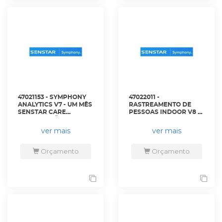
47021153 - SYMPHONY
47022011 -
ANALYTICS V7 - UM MÊS
RASTREAMENTO DE
SENSTAR CARE
PESSOAS INDOOR V8 -
MANUTENÇÃO E
S8SW2011-XXY -
SUPORTE - AIM-SYM7-
SENSTAR
ver mais
ver mais
VA-MS-1M - SENSTAR
Orçamento
Orçamento