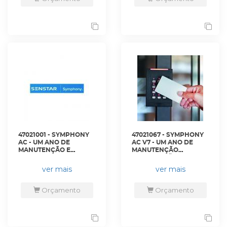
47021001 - SYMPHONY
47021067 - SYMPHONY
AC - UM ANO DE
AC V7 - UM ANO DE
MANUTENÇÃO E
MANUTENÇÃO
SUPORTE SENSTAR
ATUALIZAÇÕES
CARE - S8MS4010-001 -
SUPORTE SENSTAR
ver mais
ver mais
SENSTAR
CARE - AIM-SYM7-AC-
MS-1Y - SENSTAR
Orçamento
Orçamento