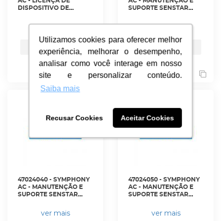
AC - LICENÇA DE
AC - MANUTENÇÃO E
DISPOSITIVO DE
SUPORTE SENSTAR
CONTROLE DE ACESSO
CARE DE DOIS ANOS -
SYMPHONY -
S8MS4020-001 -
ver mais
ver mais
S8SW4000-XXY -
SENSTAR
SENSTAR
Utilizamos cookies para oferecer melhor
Utilizamos cookies para oferecer melhor
Orçamento
Orçamento
experiência, melhorar o desempenho,
experiência, melhorar o desempenho,
analisar como você interage em nosso
analisar como você interage em nosso
site e personalizar conteúdo.
site e personalizar conteúdo.
Saiba mais
Saiba mais
Recusar Cookies
Recusar Cookies
Aceitar Cookies
Aceitar Cookies
47024040 - SYMPHONY
47024050 - SYMPHONY
AC - MANUTENÇÃO E
AC - MANUTENÇÃO E
SUPORTE SENSTAR
SUPORTE SENSTAR
CARE DE QUATRO
CARE DE CINCO ANOS -
ANOS. - S8MS4040-001 -
S8MS4050-001 -
ver mais
ver mais
SENSTAR
SENSTAR