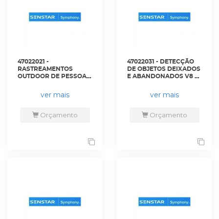
47022021 -
47022031 - DETECÇÃO
RASTREAMENTOS
DE OBJETOS DEIXADOS
OUTDOOR DE PESSOAS
E ABANDONADOS V8 -
E VEÍCULOS V8 -
S8SW2031-XXY -
S8SW2021-XXY -
SENSTAR
ver mais
ver mais
SENSTAR
Orçamento
Orçamento