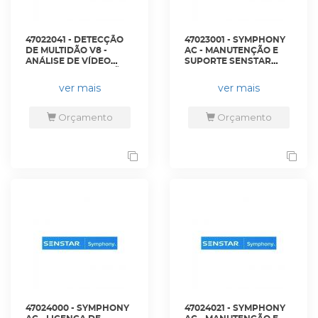
47022041 - DETECÇÃO
47023001 - SYMPHONY
DE MULTIDÃO V8 -
AC - MANUTENÇÃO E
ANÁLISE DE VÍDEO
SUPORTE SENSTAR
NATIVO DE DETECÇÃO
CARE DE TRÊS ANOS -
DE MULTIDÃO
S8MS4030-001 -
ver mais
ver mais
SYMPHONY -
SENSTAR
S8SW2041-XXY -
SENSTAR
Orçamento
Orçamento
47024000 - SYMPHONY
47024021 - SYMPHONY