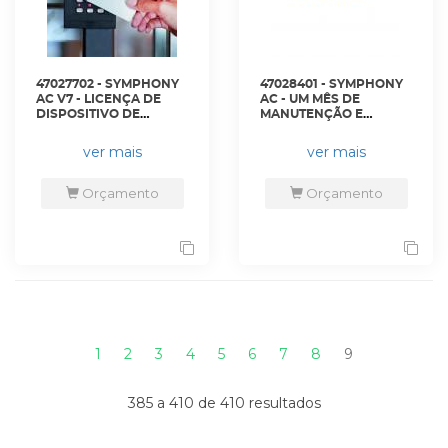
47027702 - SYMPHONY
47028401 - SYMPHONY
AC V7 - LICENÇA DE
AC - UM MÊS DE
DISPOSITIVO DE
MANUTENÇÃO E
CONTROLE DE ACESSO
SUPORTE SENSTAR
SYMPHONY - AIM-SYM7-
CARE - S8MS4000-001 -
ver mais
ver mais
AC - SENSTAR
SENSTAR
Orçamento
Orçamento
1
2
3
4
5
6
7
8
9
385 a 410 de 410 resultados