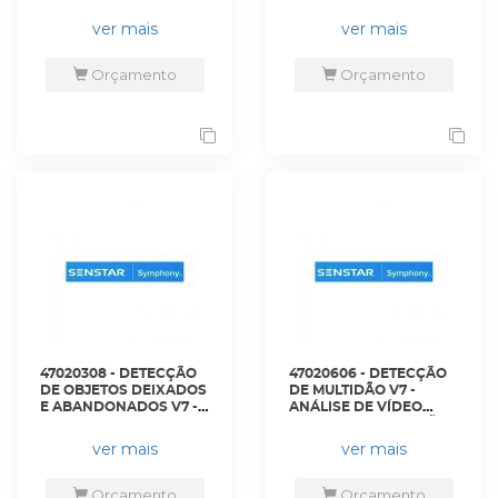
AIM-SYM7-VA-01 -
OUTDOOR V7 - AIM-
SENSTAR
SYM7-VA-02 - SENSTAR
ver mais
ver mais
Orçamento
Orçamento
47020308 - DETECÇÃO
47020606 - DETECÇÃO
DE OBJETOS DEIXADOS
DE MULTIDÃO V7 -
E ABANDONADOS V7 -
ANÁLISE DE VÍDEO
AIM-SYM7-VA-03 -
NATIVO DE DETECÇÃO
SENSTAR
DE MULTIDÃO
ver mais
ver mais
SYMPHONY - AIM-SYM7-
VA-06 - SENSTAR
Orçamento
Orçamento