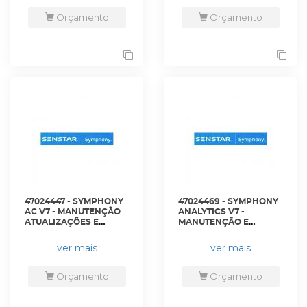
Orçamento
Orçamento
47024447 - SYMPHONY
47024469 - SYMPHONY
AC V7 - MANUTENÇÃO
ANALYTICS V7 -
ATUALIZAÇÕES E
MANUTENÇÃO E
SUPORTE SENSTAR
SUPORTE SENSTAR
CARE DE QUATRO
CARE DE QUATRO
ver mais
ver mais
ANOS. - AIM-SYM7-AC-
ANOS - AIM-SYM7-VA-
MS-4Y - SENSTAR
MS-4Y - SENSTAR
Orçamento
Orçamento