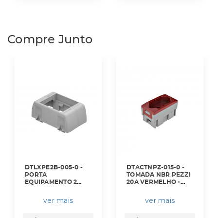
Compre Junto
DTLXPE2B-005-0 -
DTACTNPZ-015-0 -
PORTA
TOMADA NBR PEZZI
EQUIPAMENTO 2
20A VERMELHO -
BLOCOS STD
DX99231.20 -
DUTOTEC X BRANCO
DUTOTEC
ver mais
ver mais
- DX18840.00 -
DUTOTEC