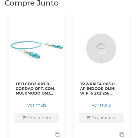
Compre Junto
LETLCDO3-007-0 -
TPWRAITA-005-0 -
CORDAO OPT. CON.
AP INDOOR OMNI
MULTIMODO OM3
WIFI 6 2X2 256
(50/125) 2F DUPLEX
CONEXOES AX3000
LC-UPC/LC-UPC
S/ FONTE - EAP653..
ver mais
ver mais
3,0M LSZH ACQUA
- TP-LINK
(A-B) - 33002170 -
LIGHTERA
Orçamento
Orçamento