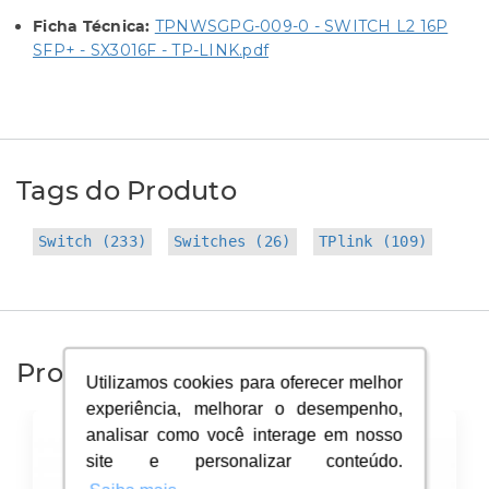
TPNWSGPG-009-0 - SWITCH L2 16P
Ficha Técnica:
SFP+ - SX3016F - TP-LINK.pdf
Tags do Produto
Switch (233)
Switches (26)
TPlink (109)
Produtos Similares
Utilizamos cookies para oferecer melhor
Utilizamos cookies para oferecer melhor
experiência, melhorar o desempenho,
experiência, melhorar o desempenho,
analisar como você interage em nosso
analisar como você interage em nosso
site e personalizar conteúdo.
site e personalizar conteúdo.