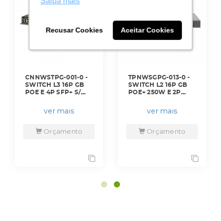
Saiba mais
Saiba mais
Recusar Cookies
Recusar Cookies
Aceitar Cookies
Aceitar Cookies
CNNWSTPG-001-0 -
TPNWSGPG-013-0 -
SWITCH L3 16P GB
SWITCH L2 16P GB
POE E 4P SFP+ S/
POE+ 250W E 2P
FONTE E CABO -
COMBO RJ-45/SFP -
MXTX2020GXPA10 -
ES220GMP - TP-LINK
ver mais
ver mais
CAMBIUM
Orçamento
Orçamento