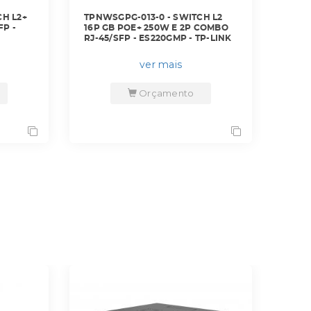
H L2+
TPNWSGPG-013-0 - SWITCH L2
FP -
16P GB POE+ 250W E 2P COMBO
RJ-45/SFP - ES220GMP - TP-LINK
ver mais
Orçamento