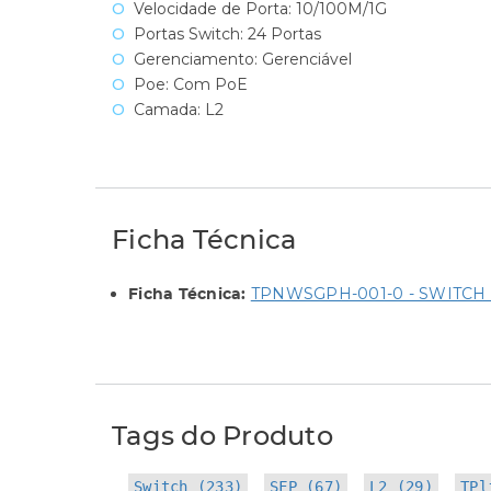
Velocidade de Porta: 10/100M/1G
Portas Switch: 24 Portas
Gerenciamento: Gerenciável
Poe: Com PoE
Camada: L2
Ficha Técnica
TPNWSGPH-001-0 - SWITCH L2
Ficha Técnica:
Tags do Produto
Switch (233)
SFP (67)
L2 (29)
TPl