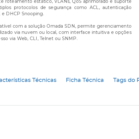
te roteamento estático, VLANs, QoS aprimorado e suporte
tiplos protocolos de segurança como ACL, autenticação
X e DHCP Snooping.
tível com a solução Omada SDN, permite gerenciamento
lizado via nuvem ou local, com interface intuitiva e opções
sso via Web, CLI, Telnet ou SNMP.
acterísticas Técnicas
Ficha Técnica
Tags do 