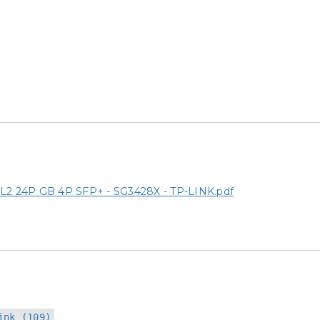
 24P GB 4P SFP+ - SG3428X - TP-LINK.pdf
ink (109)