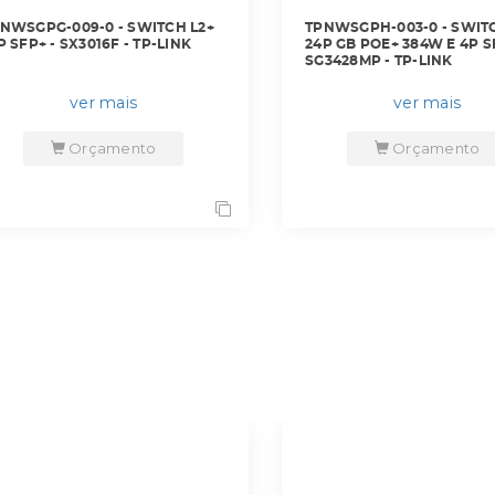
NWSGPG-009-0 - SWITCH L2+
TPNWSGPH-003-0 - SWITC
P SFP+ - SX3016F - TP-LINK
24P GB POE+ 384W E 4P S
SG3428MP - TP-LINK
ver mais
ver mais
Orçamento
Orçamento