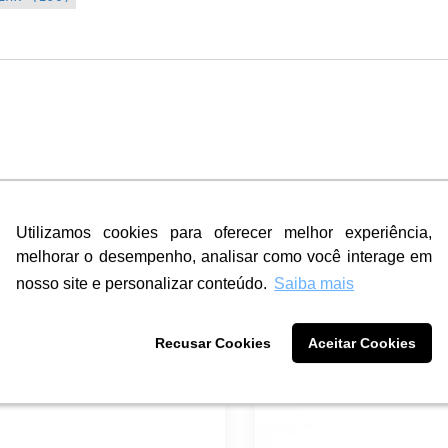
Utilizamos cookies para oferecer melhor experiência,
Utilizamos cookies para oferecer melhor experiência,
melhorar o desempenho, analisar como você interage em
melhorar o desempenho, analisar como você interage em
nosso site e personalizar conteúdo.
nosso site e personalizar conteúdo.
Saiba mais
Saiba mais
Recusar Cookies
Recusar Cookies
Aceitar Cookies
Aceitar Cookies