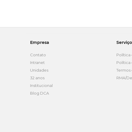
Empresa
Serviço
Contato
Polític
Intranet
Polític
Unidades
Termos 
32 anos
RMA/De
Institucional
Blog DCA