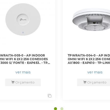
TPWRAITA-004-0 - AP INDOOR
DNMTMRMA-002-0 - M
OMNI WIFI 6 2X2 256 CONEXOES
19POL MONOBLOCO P
AX1800 - EAP610 - TP-LINK
ACRILICO 12U 550 X 5
GUIAS - DN-4478 - D-
ver mais
ver mais
Orçamento
Orçamen