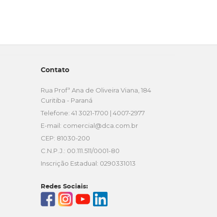
Contato
Rua Profª Ana de Oliveira Viana, 184
Curitiba - Paraná
Telefone: 41 3021-1700 | 4007-2977
E-mail:
comercial@dca.com.br
CEP: 81030-200
C.N.P.J.: 00.111.511/0001-80
Inscrição Estadual: 0290331013
Redes Sociais: