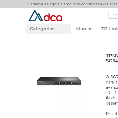
Cadastre-se agora e aproveite condições exclusivas
Categorias
Marcas
TP-Lin
TPNW
SG34
O SG3
para 
avanç
10 Gi
flexi
desem
Proje