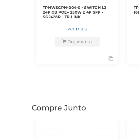
TPNWSGPH-004-0 - SWITCH L2
TP
24P GB POE+ 250W E 4P SFP -
16
SG2428P - TP-LINK
ver mais
Orçamento
Compre Junto