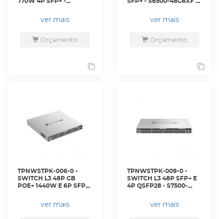
770W 4P SFP+ -
SFP+ - S6500-48G6XF -
SG5452XMPP - TP-LINK
TP-LINK
ver mais
ver mais
Orçamento
Orçamento
TPNWSTPK-006-0 -
TPNWSTPK-009-0 -
SWITCH L3 48P GB
SWITCH L3 48P SFP+ E
POE+ 1440W E 6P SFP+
4P QSFP28 - S7500-
- S6500-48GP6XF - TP-
48XF4C - TP-LINK
LINK
ver mais
ver mais