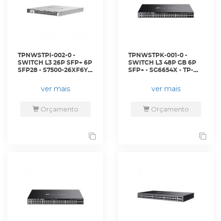
TPNWSTPI-002-0 -
TPNWSTPK-001-0 -
SWITCH L3 26P SFP+ 6P
SWITCH L3 48P GB 6P
SFP28 - S7500-26XF6Y -
SFP+ - SG6654X - TP-
TP-LINK
LINK
ver mais
ver mais
Orçamento
Orçamento