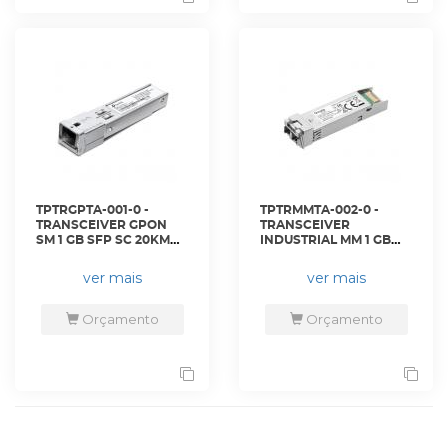
TPTRGPTA-001-0 -
TPTRMMTA-002-0 -
TRANSCEIVER GPON
TRANSCEIVER
SM 1 GB SFP SC 20KM
INDUSTRIAL MM 1 GB
CLASSE C+ COM DDM -
SFP LC 550M - ISM311LM
DS-PMA-C+ - TP-LINK
- TP-LINK
ver mais
ver mais
Orçamento
Orçamento