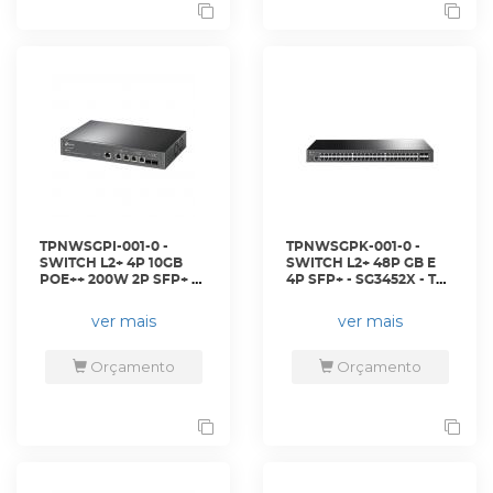
TPNWSGPI-001-0 -
TPNWSGPK-001-0 -
SWITCH L2+ 4P 10GB
SWITCH L2+ 48P GB E
POE++ 200W 2P SFP+ -
4P SFP+ - SG3452X - TP-
SX3206HPP - TP-LINK
LINK
ver mais
ver mais
Orçamento
Orçamento