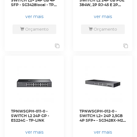
SWITCH L2+ 24P GB 4P
SWITCH L2 24P GB POE
SFP - SG3428local - TP-
384W, 2P RJ-45 E 2P
LINK
SFP - ES228GMP - TP-
LINK
ver mais
ver mais
Orçamento
Orçamento
TPNWSGPH-011-0 -
TPNWSGPH-012-0 -
SWITCH L2 24P GP -
SWITCH L2+ 24P 2,5GB
ES224G - TP-LINK
4P SFP+ - SG3428X-M2 -
TP-LINK
ver mais
ver mais