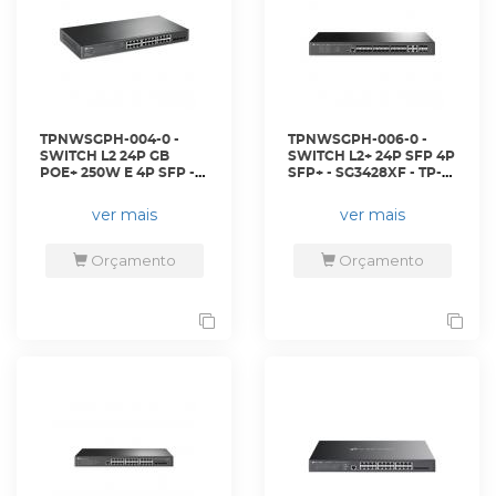
TPNWSGPH-004-0 -
TPNWSGPH-006-0 -
SWITCH L2 24P GB
SWITCH L2+ 24P SFP 4P
POE+ 250W E 4P SFP -
SFP+ - SG3428XF - TP-
SG2428P - TP-LINK
LINK
ver mais
ver mais
Orçamento
Orçamento