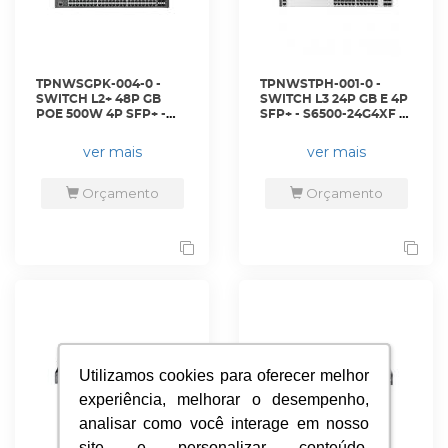
TPNWSGPK-004-0 -
TPNWSTPH-001-0 -
SWITCH L2+ 48P GB
SWITCH L3 24P GB E 4P
POE 500W 4P SFP+ -
SFP+ - S6500-24G4XF -
SG3452XP - TP-LINK
TP-LINK
ver mais
ver mais
Orçamento
Orçamento
Utilizamos cookies para oferecer melhor
Utilizamos cookies para oferecer melhor
experiência, melhorar o desempenho,
experiência, melhorar o desempenho,
analisar como você interage em nosso
analisar como você interage em nosso
site e personalizar conteúdo.
site e personalizar conteúdo.