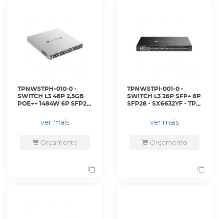
TPNWSTPH-010-0 -
TPNWSTPI-001-0 -
SWITCH L3 48P 2,5GB
SWITCH L3 26P SFP+ 6P
POE++ 1484W 6P SFP28
SFP28 - SX6632YF - TP-
- S6500-48MPP6Y - TP-
LINK
LINK
ver mais
ver mais
Orçamento
Orçamento